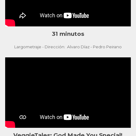
31 minutos
Largometraje - Dirección: Alvaro Díaz - Pedro Peirano
VeggieTales: God Made You Special!